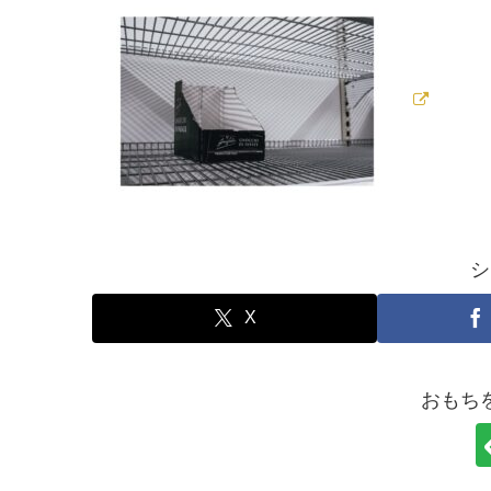
シ
X
おもち