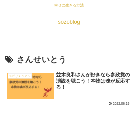
幸せに生きる方法
sozoblog
さんせいとう
並木良和さんが好きなら参政党の
スピリチュアル
演説を聴こう！本物は魂が反応す
る！
2022.06.19