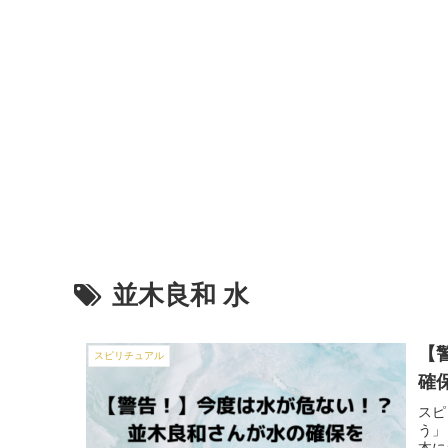
並木良和 水
【
スピリチュアル
確
スピ
う」
本に